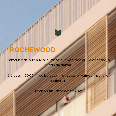
ROCHEWOOD
Immeuble de bureaux à la Roche-sur-Yon face au Vendéspace, à
40min de Nantes
6 étages – 3000m² de bureaux – terrasses privatives – parking
souterrain
Livraison fin 1er semestre 2023